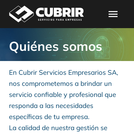
Skip
to
Togg
content
Navi
HOME
Quiénes somos
QUIÉNES SOMOS
En Cubrir Servicios Empresarios SA,
SERVICIOS
nos comprometemos a brindar un
servicio confiable y profesional que
EMPLEOS
responda a las necesidades
específicas de tu empresa.
CONTACTO
La calidad de nuestra gestión se